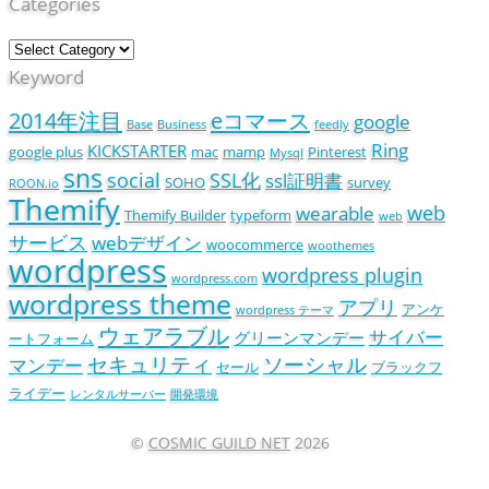
Categories
Keyword
2014年注目
eコマース
google
Base
Business
feedly
Ring
KICKSTARTER
google plus
mac
mamp
Pinterest
Mysql
sns
social
SSL化
ssl証明書
SOHO
survey
ROON.io
Themify
web
wearable
Themify Builder
typeform
web
サービス
webデザイン
woocommerce
woothemes
wordpress
wordpress plugin
wordpress.com
wordpress theme
アプリ
アンケ
wordpress テーマ
ウェアラブル
サイバー
グリーンマンデー
ートフォーム
セキュリティ
ソーシャル
マンデー
セール
ブラックフ
ライデー
レンタルサーバー
開発環境
©
COSMIC GUILD NET
2026