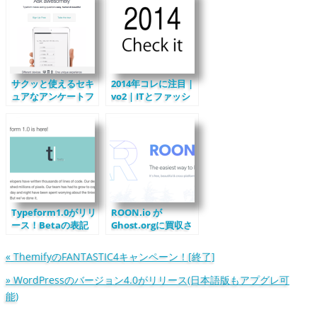
サクッと使えるセキ
2014年コレに注目 |
ュアなアンケートフ
vo2 | ITとファッシ
ォームサービス
ョン
Typeform1.0がリリ
ROON.io が
ース！Betaの表記
Ghost.orgに買収さ
もなくなりました
れたようです。利用
中の方は要確認！
«
ThemifyのFANTASTIC4キャンペーン！[終了]
»
WordPressのバージョン4.0がリリース(日本語版もアプグレ可
能)