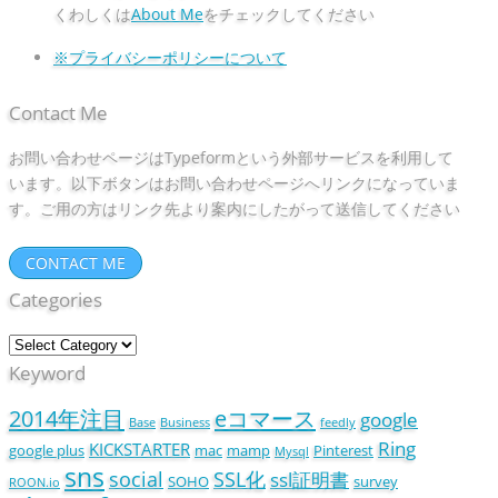
くわしくは
About Me
をチェックしてください
※プライバシーポリシーについて
Contact Me
お問い合わせページはTypeformという外部サービスを利用して
います。以下ボタンはお問い合わせページへリンクになっていま
す。ご用の方はリンク先より案内にしたがって送信してください
CONTACT ME
Categories
Keyword
2014年注目
eコマース
google
Base
Business
feedly
Ring
KICKSTARTER
google plus
mac
mamp
Pinterest
Mysql
sns
social
SSL化
ssl証明書
SOHO
survey
ROON.io