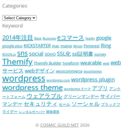
Categories
Keyword
2014年注目
eコマース
google
Base
Business
feedly
Ring
KICKSTARTER
google plus
mac
mamp
Pinterest
Mysql
sns
social
SSL化
ssl証明書
SOHO
survey
ROON.io
Themify
web
wearable
Themify Builder
typeform
web
サービス
webデザイン
woocommerce
woothemes
wordpress
wordpress plugin
wordpress.com
wordpress theme
アプリ
アンケ
wordpress テーマ
ウェアラブル
サイバー
グリーンマンデー
ートフォーム
セキュリティ
ソーシャル
マンデー
セール
ブラックフ
ライデー
レンタルサーバー
開発環境
©
COSMIC GUILD NET
2026