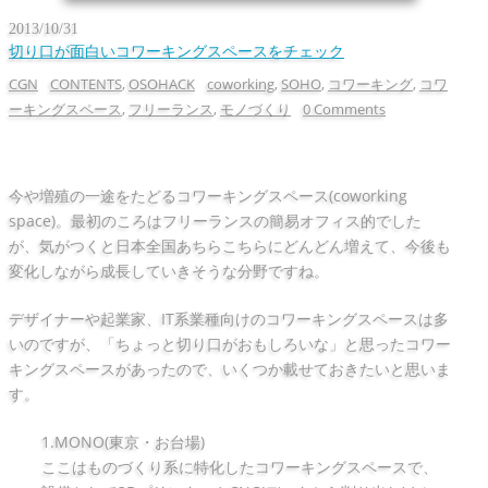
2013/10/31
切り口が面白いコワーキングスペースをチェック
CGN
CONTENTS
,
OSOHACK
coworking
,
SOHO
,
コワーキング
,
コワ
ーキングスペース
,
フリーランス
,
モノづくり
0 Comments
今や増殖の一途をたどるコワーキングスペース(coworking
space)。最初のころはフリーランスの簡易オフィス的でした
が、気がつくと日本全国あちらこちらにどんどん増えて、今後も
変化しながら成長していきそうな分野ですね。
デザイナーや起業家、IT系業種向けのコワーキングスペースは多
いのですが、「ちょっと切り口がおもしろいな」と思ったコワー
キングスペースがあったので、いくつか載せておきたいと思いま
す。
1.MONO(東京・お台場)
ここはものづくり系に特化したコワーキングスペースで、