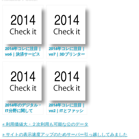
2014年コレに注目 |
2014年コレに注目 |
vo6 | 決済サービス
vo7 | 3Dプリンター
とものづくり
2014年のデジタル・
2014年コレに注目 |
IT分野に関して
vo2 | ITとファッシ
COSMIC GUILD
ョン
NET的にはこれらに
«
利用価値大・２次利用も可能な公のデータ
注目
»
サイトの表示速度アップのためサーバー引っ越ししてみました