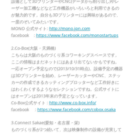
設備として3DプリンターやCNC(データから削り出し)やレ
ーザー加工機などなど工作機器がいろいろと利用できるの
が魅力的です。自分も3Dプリンターには興味があるので、
一度のぞいてみたいです。
MONO 公式サイト:
http://mono.jpn.com
facebook :
https://www.facebook.com/monostartups
2.Co-Box(大阪・天満橋)
こちらは大阪のものづくり系コワーキングスペースです。
ここの情報はまだネットにはあまり出てないかもですね。
一応オープン予定なので(2013/10/31時点)。設備予定の機器
は3Dプリンターを始め、レーザーカッターやCNC、ステッ
カーの作成できるカッティングプロッターなど工作好きに
はわくわくするようなセレクションですね。公式サイトに
はオープンは2013年末の予定となっています。
Co-Box公式サイト :
http://www.co-box.info/
facebook :
https://www.facebook.com/cobox.osaka
3.Connect Sakae(愛知・名古屋・栄)
ものづくり系が2つ続いて、次は映像制作の設備が充実して