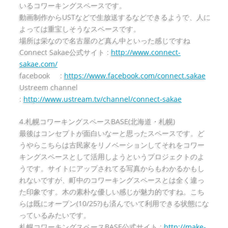
いるコワーキングスペースです。
動画制作からUSTなどで生放送するなどできるようで、人に
よっては重宝しそうなスペースです。
場所は栄なので名古屋のど真ん中といった感じですね
Connect Sakae公式サイト :
http://www.connect-
sakae.com/
facebook :
https://www.facebook.com/connect.sakae
Ustreem channel
:
http://www.ustream.tv/channel/connect-sakae
4.札幌コワーキングスペースBASE(北海道・札幌)
最後はコンセプトが面白いなーと思ったスペースです。ど
うやらこちらは古民家をリノベーションしてそれをコワー
キングスペースとして活用しようというプロジェクトのよ
うです。サイトにアップされてる写真からもわかるかもし
れないですが、町中のコワーキングスペースとは全く違っ
た印象です。木の素朴な優しい感じが魅力的ですね。こち
らは既にオープン(10/25?)も済んでいて利用できる状態にな
っているみたいです。
札幌コワーキングスペースBASE公式サイト :
http://make-